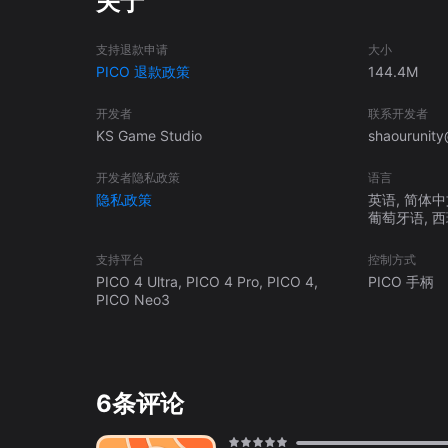
关于
助避障系统 👉 细节丰富的仪表盘与车内建模 通过这些系统，玩家可以更直观地理解车辆移动与停车过程，提升操作稳定性与驾驶体
验。 🅿️ 120+精心设计关卡与停车任务 游戏提供120+独特设计关卡，涵盖多种停车挑战与不同难度设置。每一关都围绕停车技巧与
支持退款申请
大小
车辆控制展开，帮助玩家逐步提升驾驶能力。 你将面对多种停车任务类型： • 平行停车与侧方停车 • 多层停车场坡道驾驶 • 狭窄车
PICO 退款政策
144.4M
位停车挑战 • 障碍物分布复杂区域 • 倒车入库与精准定位 • 连续转弯
升，适合不同阶段玩家从入门到熟练的持续练习。 🏙 多样环境与真实停车场景 游戏包含多种驾驶与停车环境，带来不同的操作体
开发者
联系开发者
验： • 室内停车场与多车位区域 • 城市道路停车场景 • 狭窄空间与复杂路线 • 多障碍停车区域 不同环境下的停车任务需要不同策
KS Game Studio
shaourunit
略，使游戏具备更高的可玩性与挑战性。 ⏱ 大型停车场限时挑战模式（核心玩法） 在挑战模式中，玩家将进入开放式停车场区域，
开发者隐私政策
语言
进行限时停车任务： • 停车点随机生成 • 在限定时间内完成尽可能多的停车 • 每一次操作都会影响最终成绩 • 提升反应速度与空间
隐私政策
英语, 简体中文
判断能力 • 挑战更高停车数量与表现记录 该模式结合时间与操作要求，使游戏更具节奏感与重复体验价值。 🎮 真实驾驶物理系统与
葡萄牙语, 
车辆反馈 游戏采用模拟真实驾驶表现的物理系统，使车辆行为更加自然： • 真实转向反馈与控制响应 • 合理的车辆转弯半径 • 稳定
的刹车与减速表现 • 符合逻辑的倒车移动方式 • 平滑的加速与速度变化 在停车过程中，玩家可以感受
支持平台
控制方式
控制的变化，使操作更加贴近真实驾驶体验。 🎯 面向驾驶模拟与停车练习玩家 本游戏适合多种类型玩家： • 喜欢VR汽车模拟与驾驶
PICO 4 Ultra, PICO 4 Pro, PICO 4,
PICO 手柄
PICO Neo3
游戏 • 想提升停车技巧与驾驶能力 • 喜欢第一人称驾驶体
论是休闲玩家还是偏向模拟体验的用户，都可以获得稳定的游戏体验。 🏆 核心特色 ✅ VR汽车停车模拟与
式驾驶视角 ✅ 120+停车关卡与多种任务 ✅ 停车场与城
实驾驶物理与车辆反馈 ✅ 流畅稳定的VR性能表现 ✅ 停车练习与驾驶训练结合 🚦 在VR中提升
6条评论
与模式，你可以逐步掌握： • 停车技巧与操作方法 • 车辆控制与方向判断 • 空间感知与距离控制 • 倒车与复杂路线驾驶 在安全的虚
拟环境中练习停车与驾驶，有助于理解车辆操作逻辑与停车方式。 🚗 进入驾驶座，在PICO VR中体验真实汽车
成属于你的停车挑战。