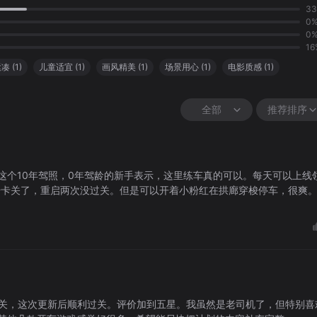
3
0
0
16
紧凑
(
1
)
儿童适宜
(
1
)
画风精美
(
1
)
场景用心
(
1
)
电影质感
(
1
)
全部
推荐排序
这个10年驾照，0年驾龄的新手表示，这里练车真的可以。每天可以上线
5关开始卡关了，重启两次没过关。但是可以开着小粉红在拱廊穿梭停车，很爽
2关，这次更新后顺利过关。评价加到五星。我虽然是老司机了，但特别喜