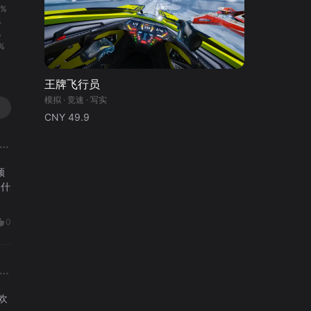
3%
%
%
%
王牌飞行员
模拟 · 竞速 · 写实
CNY 49.9
领
。什
0
欢