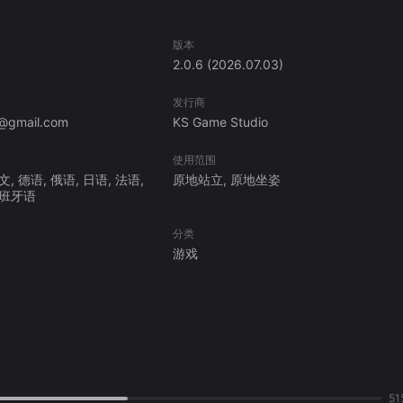
版本
2.0.6
(2026.07.03)
与路径控制 • 技巧型停车测试关卡 随着关卡推进，难度逐步提
发行商
y@gmail.com
KS Game Studio
使用范围
, 德语, 俄语, 日语, 法语,
原地站立, 原地坐姿
西班牙语
到车辆重量、移动惯性与空间
分类
游戏
验 • 对停车挑战与操作玩法感兴趣 • 希望进行驾驶练习与车辆控制训练 无
驾驶体验 ✅ 第一人称沉浸
市道路多样环境 ✅ 限时停车挑战模式 ✅ 方向盘、后视镜与传感器系统 ✅ 
你的驾驶与停车能力 通过不断挑战关卡
停车与驾驶过程，完
51