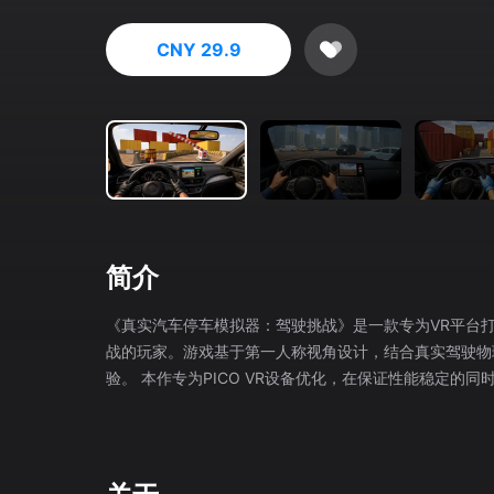
CNY 29.9
简介
《真实汽车停车模拟器：驾驶挑战》是一款专为VR平台
战的玩家。游戏基于第一人称视角设计，结合真实驾驶物
验。 本作专为PICO VR设备优化，在保证性能稳定的同时，呈现真实的车辆控制反馈与沉浸式驾驶感受。无论是停车练习、驾驶模
拟，还是技巧挑战，都可以在游戏中逐步体验与提升。 如果你正在寻找VR汽车模拟游戏、停车模拟器、驾驶训练游戏、第一人称驾
驶体验或停车挑战玩法，本游戏将为你提供丰富内容与持续挑战。 🚘 第一人称驾驶与沉浸式操控体验 进入车内
视角，模拟真实驾驶环境。玩家可以通过自然的操作方式控制车辆，实现加
能： 👉 真实方向盘操控系统 👉 前进（D挡）与倒车（R挡）切换 👉 倒车影像辅助显示 👉 左右后视镜观察功能 👉 360°传感器辅