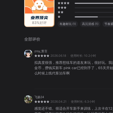
83
%好评
有趣耐玩
(
1
)
高沉浸感
(
1
)
节奏
全部评价
zrsy_誓言
2026.06.18
使用时长:
10.2小时
拟真度很强，推荐想练车的道友来玩，很好玩。我
金币，攒钱买新车 pink car已经到手了，6
么时候上线代客泊车啊
飞扬24
2026.04.21
使用时长:
6.3小时
感觉还不错。很适合开车新手来训练，上次卡在1